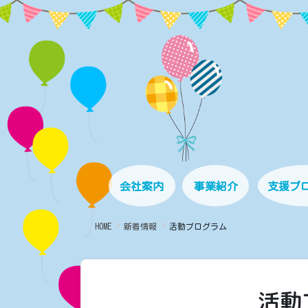
コ
ナ
ン
ビ
テ
ゲ
ン
ー
ツ
シ
に
ョ
移
ン
動
に
移
動
会社案内
事業紹介
支援プ
HOME
新着情報
活動プログラム
活動