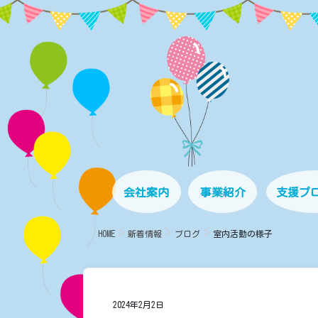
コ
ナ
ン
ビ
テ
ゲ
ン
ー
ツ
シ
に
ョ
移
ン
動
に
移
動
会社案内
事業紹介
支援プ
HOME
新着情報
ブログ
室内活動の様子
2024年2月2日