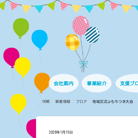
コ
ナ
ン
ビ
テ
ゲ
ン
ー
ツ
シ
に
ョ
移
ン
動
に
移
動
会社案内
事業紹介
支援プ
HOME
新着情報
ブログ
地域交流🤝もちつき大会
2026年1月15日