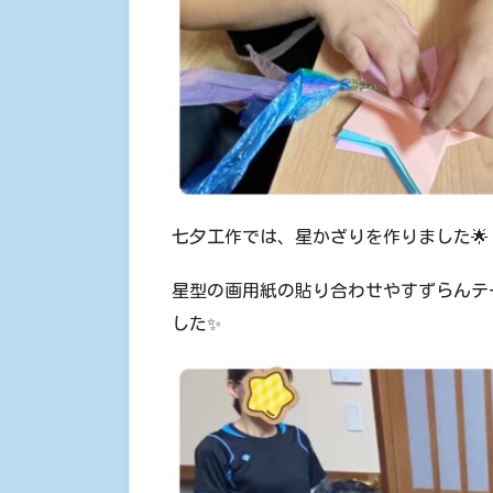
七夕工作では、星かざりを作りました🌟
星型の画用紙の貼り合わせやすずらんテ
した✨