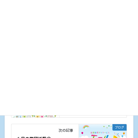
最後に願い事を飾った前で記念写真を撮りました📷子ども
たちみんなの素敵な願いが叶いますように✨✨
カテゴリー
ブログ
ブログ
前の記事
6月のおやつ作り😊
2026年6月29日
ブログ
次の記事